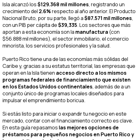
Isla alcanzó los
$129.368 mil millones
, registrando un
crecimiento del
2.6%
respecto al año anterior. El Producto
Nacional Bruto, por su parte, llegó a
$87.571 mil millones
,
con un PIB per cápita de
$39,335
. Los sectores que más
aportan a esta economía son la
manufactura
(con
$56.888 mil millones), el sector inmobiliario, el comercio
minorista, los servicios profesionales y la salud.
Puerto Rico tiene una de las economías más sólidas del
Caribe y, gracias a su estatus territorial, las empresas que
operan en la Isla tienen
acceso directo a los mismos
programas federales de financiamiento que existen
en los Estados Unidos continentales
, además de a un
conjunto único de programas locales diseñados para
impulsar el emprendimiento boricua.
Si estás listo para iniciar o expandir tu negocio en este
mercado, contar con el financiamiento correcto es clave.
En esta guía repasamos
las mejores opciones de
préstamos para pequeños negocios en Puerto Rico y