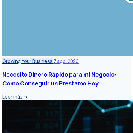
Growing Your Business
7 ago. 2026
Necesito Dinero Rápido para mi Negocio:
Cómo Conseguir un Préstamo Hoy
Leer más