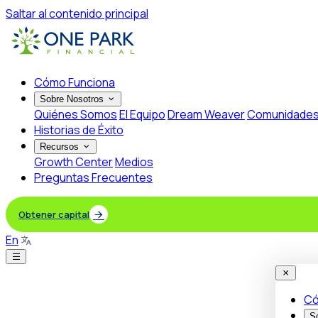
Saltar al contenido principal
Cómo Funciona
Sobre Nosotros
Quiénes Somos
El Equipo
Dream Weaver
Comunidade
Historias de Éxito
Recursos
Growth Center
Medios
Preguntas Frecuentes
Obtener capital
En
Có
S