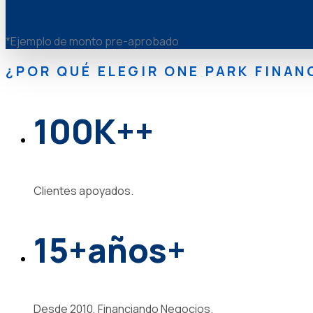
*Ejemplo de monto pre-aprobado
¿POR QUÉ ELEGIR ONE PARK FINAN
100K
+
+
Clientes apoyados.
15
+años
+
Desde 2010, Financiando Negocios.