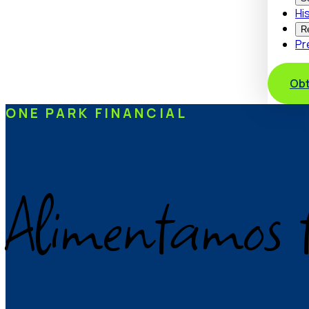
Hi
R
Pr
Obt
ONE PARK FINANCIAL
Alimentamos 