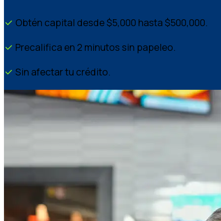
Obtén capital desde $5,000 hasta $500,000.
Precalifica en 2 minutos sin papeleo.
Sin afectar tu crédito.