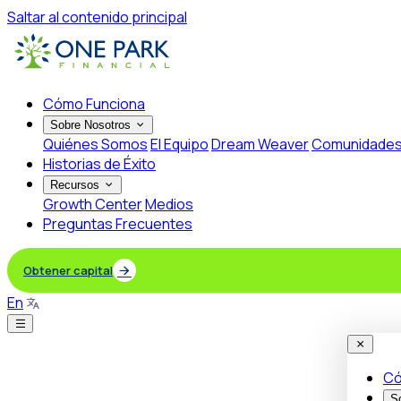
Saltar al contenido principal
Cómo Funciona
Sobre Nosotros
Quiénes Somos
El Equipo
Dream Weaver
Comunidade
Historias de Éxito
Recursos
Growth Center
Medios
Preguntas Frecuentes
Obtener capital
En
Có
S