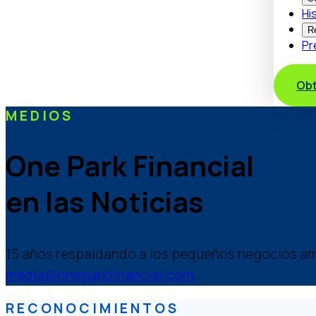
Hi
R
Pr
Obt
MEDIOS
One Park Financial
en las Noticias
15 años respaldando a los pequeños negocios am
media@oneparkfinancial.com
.
RECONOCIMIENTOS