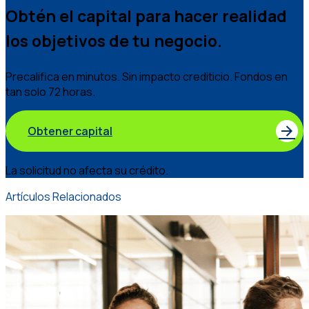
Obtén el capital para hacer realidad
los objetivos de tu negocio.
Precalifica en minutos. Sin impacto crediticio. Fondos en
tan solo 72 horas.
Obtener capital
La solicitud no afecta su crédito.
Artículos Relacionados