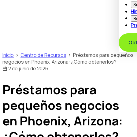
S
Hi
R
Pr
Obt
Inicio
Centro de Recursos
Préstamos para pequeños
negocios en Phoenix, Arizona: ¿Cómo obtenerlos?
2 de junio de 2026
Préstamos para
pequeños negocios
en Phoenix, Arizona:
¿Cómo obtenerlos?