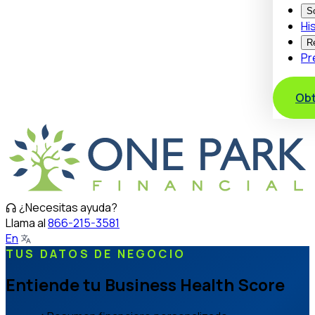
S
Hi
R
Pr
Obt
¿Necesitas ayuda?
Llama al
866-215-3581
En
TUS DATOS DE NEGOCIO
Entiende tu Business Health Score